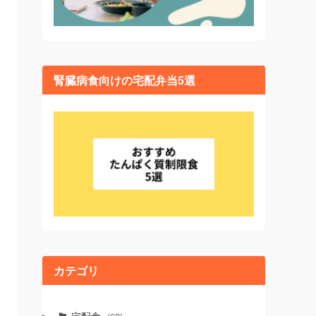
腎臓病食向けの宅配弁当5選
カテゴリ
宅配食